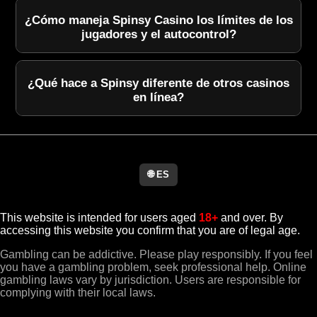
transacciones encriptadas y monitoreo de fraudes en
¿Cómo maneja Spinsy Casino los límites de los
tiempo real. Esto crea un espacio seguro donde los
jugadores y el autocontrol?
usuarios pueden concentrarse en jugar sin preocuparse
Los jugadores pueden establecer límites de depósito
por la integridad del sistema.
personalizados, activar alertas de tiempo de sesión y
¿Qué hace a Spinsy diferente de otros casinos
tomar descansos voluntarios directamente en la
en línea?
configuración de su cuenta. Estas herramientas
Spinsy integra características de juego, rendimiento
funcionan silenciosamente en segundo plano para
móvil y ofertas personalizadas en un sistema cohesivo
apoyar el juego responsable sin presión.
que se adapta al comportamiento del usuario. La
plataforma no abruma, apoya el impulso y el enfoque
🌐 ES
con claridad.
This website is intended for users aged
18+
and over. By
accessing this website you confirm that you are of legal age.
Gambling can be addictive. Please play responsibly. If you feel
you have a gambling problem, seek professional help. Online
gambling laws vary by jurisdiction. Users are responsible for
complying with their local laws.