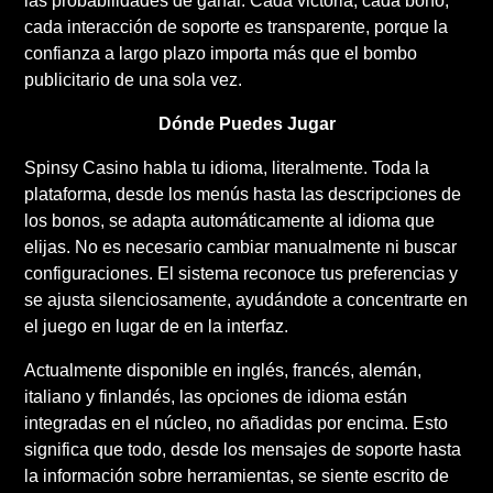
las probabilidades de ganar. Cada victoria, cada bono,
cada interacción de soporte es transparente, porque la
confianza a largo plazo importa más que el bombo
publicitario de una sola vez.
Dónde Puedes Jugar
Spinsy Casino habla tu idioma, literalmente. Toda la
plataforma, desde los menús hasta las descripciones de
los bonos, se adapta automáticamente al idioma que
elijas. No es necesario cambiar manualmente ni buscar
configuraciones. El sistema reconoce tus preferencias y
se ajusta silenciosamente, ayudándote a concentrarte en
el juego en lugar de en la interfaz.
Actualmente disponible en inglés, francés, alemán,
italiano y finlandés, las opciones de idioma están
integradas en el núcleo, no añadidas por encima. Esto
significa que todo, desde los mensajes de soporte hasta
la información sobre herramientas, se siente escrito de