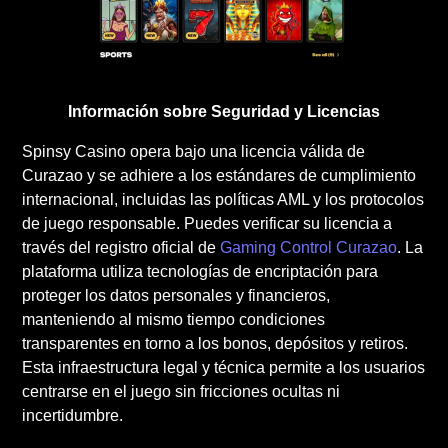
Información sobre Seguridad y Licencias
Spinsy Casino opera bajo una licencia válida de
Curazao y se adhiere a los estándares de cumplimiento
internacional, incluidas las políticas AML y los protocolos
de juego responsable. Puedes verificar su licencia a
través del registro oficial de
Gaming Control Curazao
. La
plataforma utiliza tecnologías de encriptación para
proteger los datos personales y financieros,
manteniendo al mismo tiempo condiciones
transparentes en torno a los bonos, depósitos y retiros.
Esta infraestructura legal y técnica permite a los usuarios
centrarse en el juego sin fricciones ocultas ni
incertidumbre.