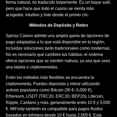
forma natural, no traducido torpemente. Es un toque sutil,
pero que hace que todo el casino se sienta más
acogedor, intuitivo y listo desde el primer clic.
Métodos de Depósito y Retiro
Spinsy Casino admite una amplia gama de opciones de
pago adaptadas a lo que está disponible en tu región,
incluidas soluciones tanto tradicionales como modernas.
No es necesario que cambies tus hábitos: el sistema
ofrece opciones que se sienten nativas, ya sea que uses
una tarjeta o criptomonedas.
Entre los métodos más flexibles se encuentra la
criptomoneda. Puedes depositar y retirar utilizando
activos populares como Bitcoin (30 €–5,000 €),
Ethereum, USDT (TRC20, ERC20, BEP20), Litecoin,
Ripple, Cardano y más, generalmente entre 10 € y 5,000
€. MiFinity también es compatible para pagos fluidos
basados en billetera desde 10 € hasta 2,500 €. Esta