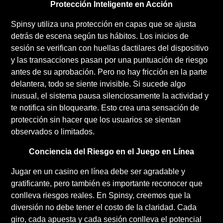
Protección Inteligente en Acción
Spinsy utiliza una protección en capas que se ajusta
detrás de escena según tus hábitos. Los inicios de
sesión se verifican con huellas dactilares del dispositivo
y las transacciones pasan por una puntuación de riesgo
antes de su aprobación. Pero no hay fricción en la parte
delantera, todo se siente invisible. Si sucede algo
inusual, el sistema pausa silenciosamente la actividad y
te notifica sin bloquearte. Esto crea una sensación de
protección sin hacer que los usuarios se sientan
observados o limitados.
Conciencia del Riesgo en el Juego en Línea
Jugar en un casino en línea debe ser agradable y
gratificante, pero también es importante reconocer que
conlleva riesgos reales. En Spinsy, creemos que la
diversión no debe tener el costo de la claridad. Cada
giro, cada apuesta y cada sesión conlleva el potencial