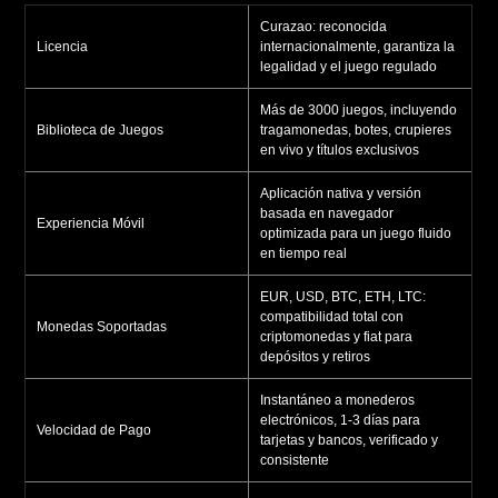
Curazao: reconocida
Licencia
internacionalmente, garantiza la
legalidad y el juego regulado
Más de 3000 juegos, incluyendo
Biblioteca de Juegos
tragamonedas, botes, crupieres
en vivo y títulos exclusivos
Aplicación nativa y versión
basada en navegador
Experiencia Móvil
optimizada para un juego fluido
en tiempo real
EUR, USD, BTC, ETH, LTC:
compatibilidad total con
Monedas Soportadas
criptomonedas y fiat para
depósitos y retiros
Instantáneo a monederos
electrónicos, 1-3 días para
Velocidad de Pago
tarjetas y bancos, verificado y
consistente