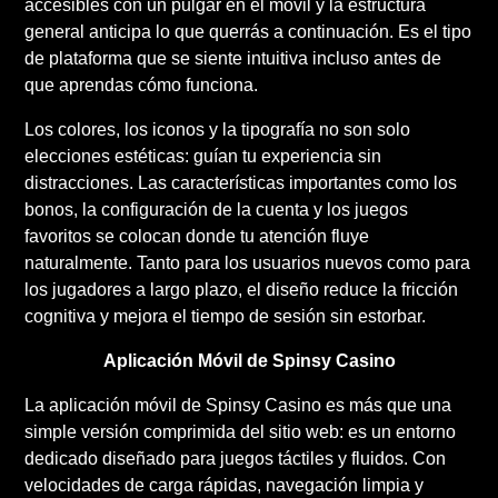
accesibles con un pulgar en el móvil y la estructura
general anticipa lo que querrás a continuación. Es el tipo
de plataforma que se siente intuitiva incluso antes de
que aprendas cómo funciona.
Los colores, los iconos y la tipografía no son solo
elecciones estéticas: guían tu experiencia sin
distracciones. Las características importantes como los
bonos, la configuración de la cuenta y los juegos
favoritos se colocan donde tu atención fluye
naturalmente. Tanto para los usuarios nuevos como para
los jugadores a largo plazo, el diseño reduce la fricción
cognitiva y mejora el tiempo de sesión sin estorbar.
Aplicación Móvil de Spinsy Casino
La aplicación móvil de Spinsy Casino es más que una
simple versión comprimida del sitio web: es un entorno
dedicado diseñado para juegos táctiles y fluidos. Con
velocidades de carga rápidas, navegación limpia y