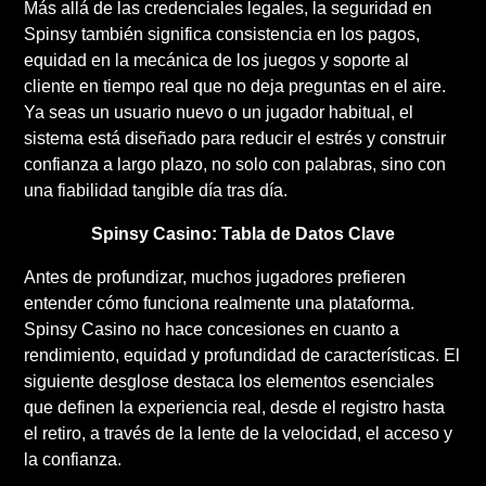
Más allá de las credenciales legales, la seguridad en
Spinsy también significa consistencia en los pagos,
equidad en la mecánica de los juegos y soporte al
cliente en tiempo real que no deja preguntas en el aire.
Ya seas un usuario nuevo o un jugador habitual, el
sistema está diseñado para reducir el estrés y construir
confianza a largo plazo, no solo con palabras, sino con
una fiabilidad tangible día tras día.
Spinsy Casino: Tabla de Datos Clave
Antes de profundizar, muchos jugadores prefieren
entender cómo funciona realmente una plataforma.
Spinsy Casino no hace concesiones en cuanto a
rendimiento, equidad y profundidad de características. El
siguiente desglose destaca los elementos esenciales
que definen la experiencia real, desde el registro hasta
el retiro, a través de la lente de la velocidad, el acceso y
la confianza.