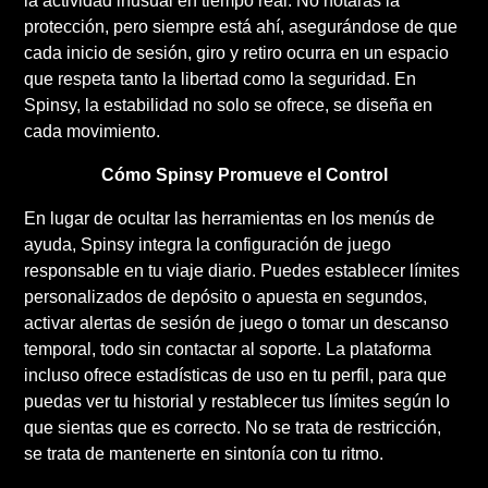
la actividad inusual en tiempo real. No notarás la
protección, pero siempre está ahí, asegurándose de que
cada inicio de sesión, giro y retiro ocurra en un espacio
que respeta tanto la libertad como la seguridad. En
Spinsy, la estabilidad no solo se ofrece, se diseña en
cada movimiento.
Cómo Spinsy Promueve el Control
En lugar de ocultar las herramientas en los menús de
ayuda, Spinsy integra la configuración de juego
responsable en tu viaje diario. Puedes establecer límites
personalizados de depósito o apuesta en segundos,
activar alertas de sesión de juego o tomar un descanso
temporal, todo sin contactar al soporte. La plataforma
incluso ofrece estadísticas de uso en tu perfil, para que
puedas ver tu historial y restablecer tus límites según lo
que sientas que es correcto. No se trata de restricción,
se trata de mantenerte en sintonía con tu ritmo.